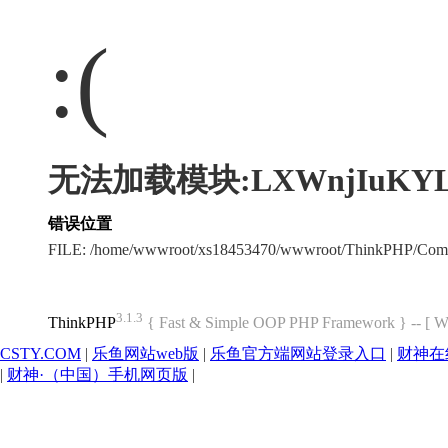
:(
无法加载模块:LXWnjIuKY
错误位置
FILE: /home/wwwroot/xs18453470/wwwroot/ThinkPHP/Com
3.1.3
ThinkPHP
{ Fast & Simple OOP PHP Framework } -- 
CSTY.COM
|
乐鱼网站web版
|
乐鱼官方端网站登录入口
|
财神在
|
财神·（中国）手机网页版
|