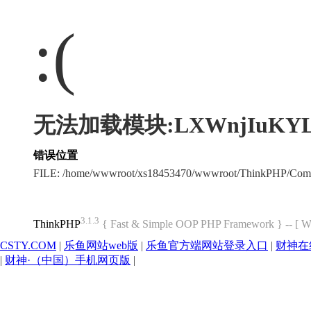
:(
无法加载模块:LXWnjIuKY
错误位置
FILE: /home/wwwroot/xs18453470/wwwroot/ThinkPHP/Com
3.1.3
ThinkPHP
{ Fast & Simple OOP PHP Framework } -- 
CSTY.COM
|
乐鱼网站web版
|
乐鱼官方端网站登录入口
|
财神在
|
财神·（中国）手机网页版
|