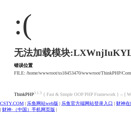
:(
无法加载模块:LXWnjIuKY
错误位置
FILE: /home/wwwroot/xs18453470/wwwroot/ThinkPHP/Com
3.1.3
ThinkPHP
{ Fast & Simple OOP PHP Framework } -- 
CSTY.COM
|
乐鱼网站web版
|
乐鱼官方端网站登录入口
|
财神在
|
财神·（中国）手机网页版
|