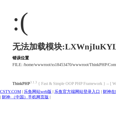
:(
无法加载模块:LXWnjIuKY
错误位置
FILE: /home/wwwroot/xs18453470/wwwroot/ThinkPHP/Com
3.1.3
ThinkPHP
{ Fast & Simple OOP PHP Framework } -- 
CSTY.COM
|
乐鱼网站web版
|
乐鱼官方端网站登录入口
|
财神在
|
财神·（中国）手机网页版
|