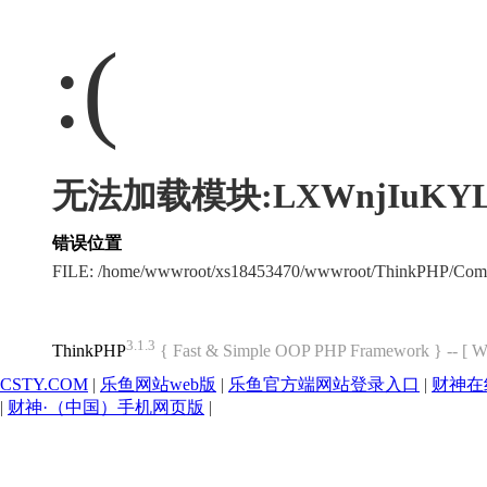
:(
无法加载模块:LXWnjIuKY
错误位置
FILE: /home/wwwroot/xs18453470/wwwroot/ThinkPHP/Com
3.1.3
ThinkPHP
{ Fast & Simple OOP PHP Framework } -- 
CSTY.COM
|
乐鱼网站web版
|
乐鱼官方端网站登录入口
|
财神在
|
财神·（中国）手机网页版
|