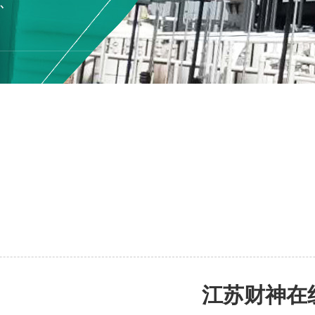
江苏财神在