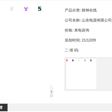
产品分类:
财神在线
公司名称:
山东电源有限公司
价格:
来电咨询
添加时间:
21/12/09
二 维 码:
情