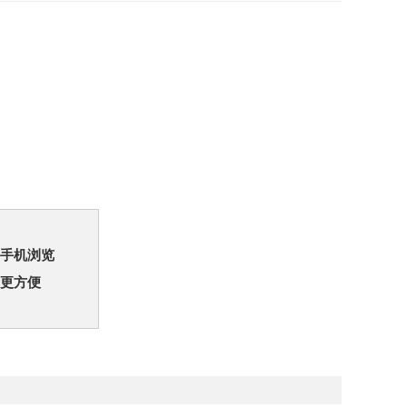
手机浏览
更方便