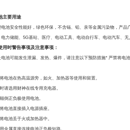
主要用途
池安全性能好，绿色环保，不含镉、铅、汞等金属污染物，产品广
、电力储能、5G基站、医疗、电动工具、电动自行车、电动汽车、无
用时警告事项及注意事项：
池可能发生泄漏、发热、爆炸，请注意以下预防措施* 严禁将电池
将电池在热高温源旁，如火、加热器等使用和留置。
时请选用财神在线专用充电器。
颠倒正负极使用电池。
将电池直接插入电源插座。
将电池丢于火或加热器中。
用金属直接连接电池正负极短路。