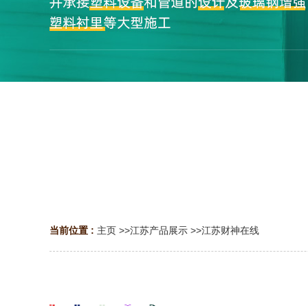
当前位置 :
主页
>>
江苏产品展示
>>
江苏财神在线