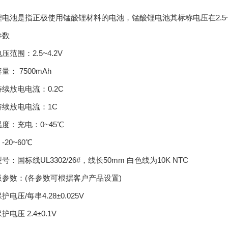
池是指正极使用锰酸锂材料的电池，锰酸锂电池其标称电压在2.5~
数
围：2.5~4.2V
量： 7500mAh
续放电电流：0.2C
放电电流：1C
：充电：0~45℃
0~60℃
国标线UL3302/26#，线长50mm 白色线为10K NTC
板参数：(各参数可根据客户产品设置)
/每串4.28±0.025V
压 2.4±0.1V