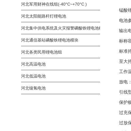
河北军用财神在线组(-40°C~+70°C )
锰酸锂电
河北太阳能路杆灯锂电池
电池参
河北集中供电系统及火灾报警磷酸铁锂电池模块
输出电压范
河北通信基站磷酸铁锂电池模块
标称容
标准持
河北各类民用锂电池组
至大持续
河北高温电池
工作温度
河北低温电池
放电：-2
河北镍氢电池
引线型号：
保护
过充保护电压
过放保护电