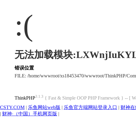
:(
无法加载模块:LXWnjIuKY
错误位置
FILE: /home/wwwroot/xs18453470/wwwroot/ThinkPHP/Com
3.1.3
ThinkPHP
{ Fast & Simple OOP PHP Framework } -- 
CSTY.COM
|
乐鱼网站web版
|
乐鱼官方端网站登录入口
|
财神在
|
财神·（中国）手机网页版
|