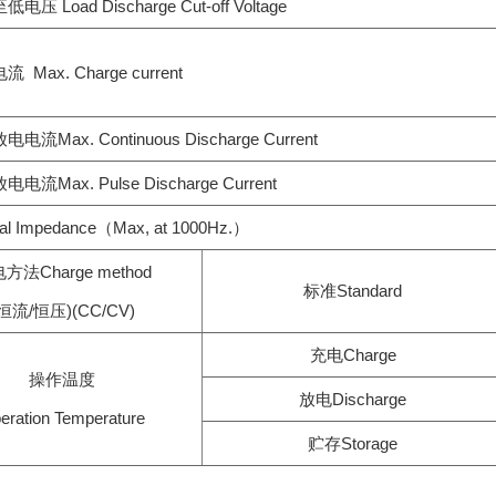
 Load Discharge Cut-off Voltage
Max. Charge current
流Max. Continuous Discharge Current
流Max. Pulse Discharge Current
al Impedance（Max, at 1000Hz.）
方法Charge method
标准Standard
恒流/恒压)(CC/CV)
充电Charge
操作温度
放电Discharge
eration Temperature
贮存Storage