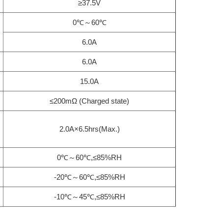
≥37.5V
0℃～60℃
6.0A
6.0A
15.0A
≤200mΩ (Charged state)
2.0A×6.5hrs(Max.)
0℃～60℃,≤85%RH
-20℃～60℃,≤85%RH
-10℃～45℃,≤85%RH