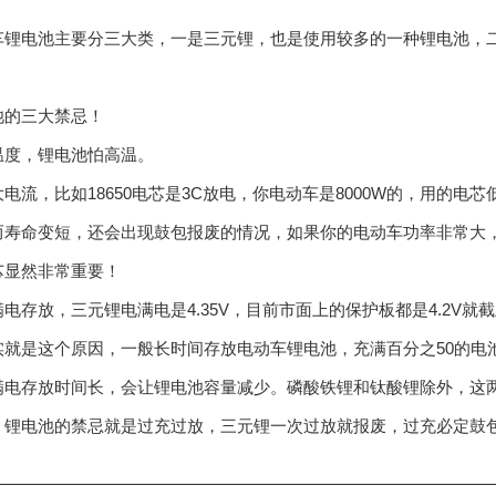
电池主要分三大类，一是三元锂，也是使用较多的一种锂电池，二
。
的三大禁忌！
，锂电池怕高温。
流，比如18650电芯是3C放电，你电动车是8000W的，用的电
寿命变短，还会出现鼓包报废的情况，如果你的电动车功率非常大，速
芯显然非常重要！
存放，三元锂电满电是4.35V，目前市面上的保护板都是4.2V就
实就是这个原因，一般长时间存放电动车锂电池，充满百分之50的电
满电存放时间长，会让锂电池容量减少。磷酸铁锂和钛酸锂除外，这
，锂电池的禁忌就是过充过放，三元锂一次过放就报废，过充必定鼓