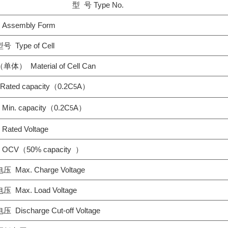
型 号 Type No.
ssembly Form
Type of Cell
） Material of Cell Can
ted capacity（0.2C
A）
5
n. capacity（0.2C
A）
5
ted Voltage
CV（50% capacity ）
Max. Charge Voltage
Max. Load Voltage
ischarge Cut-off Voltage