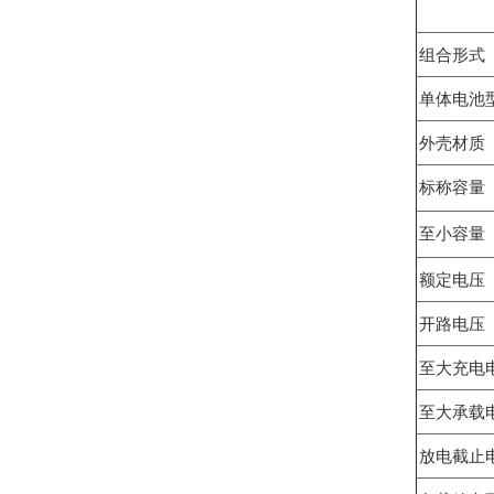
组合形式 A
单体电池型号 
外壳材质（单体
标称容量 Ra
至小容量 Mi
额定电压 Ra
开路电压 O
至大充电电压 
至大承载电压 
放电截止电压 D