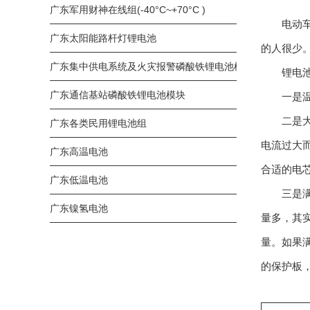
广东军用财神在线组(-40°C~+70°C )
电动车锂
广东太阳能路杆灯锂电池
的人很少
广东集中供电系统及火灾报警磷酸铁锂电池模块
锂电池
广东通信基站磷酸铁锂电池模块
一是温度
二是大电
广东各类民用锂电池组
电流过大而
广东高温电池
合适的电
广东低温电池
三是满电
广东镍氢电池
量多，其
量。如果
的保护板